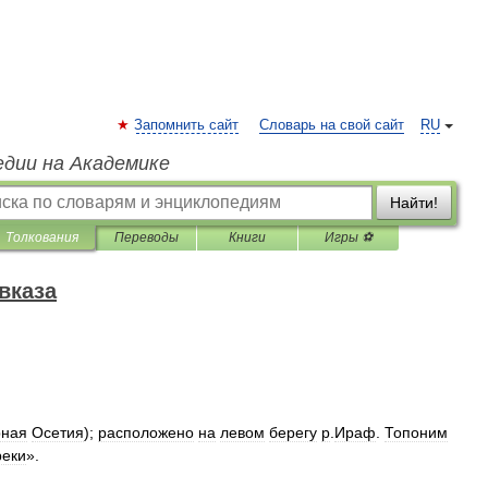
Запомнить сайт
Словарь на свой сайт
RU
едии на Академике
Найти!
Толкования
Переводы
Книги
Игры ⚽
вказа
рная
Осетия
);
расположено
на
левом
берегу
р
.
Ираф
.
Топоним
реки
».