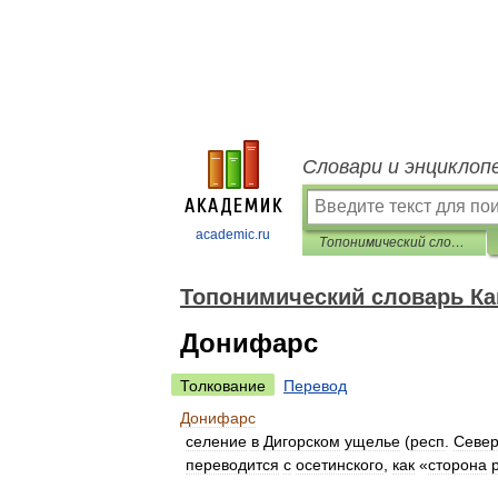
Словари и энциклоп
academic.ru
Топонимический словарь Кавказа
Топонимический словарь Ка
Донифарс
Толкование
Перевод
Донифарс
селение
в
Дигорском
ущелье
(
респ
.
Севе
переводится
с
осетинского
,
как
«
сторона