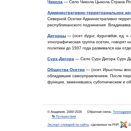
Чикола
— Село Чикола Цыкола Страна 
Административно-территориальное де
Северной Осетии Административно террит
республиканского подчинения Владикав
Дигорцы
— (осет. dygur, dygurættæ; ед. ч. 
этнографическая группа осетин, говорят н
политики до 1937 года развивался как 
Сурх-Дигора
— Село Сурх Дигора Сурх 
Общества Осетии
— (осет. Ирыстоны æх
обладавшие самоуправлением. После пере
функции, заменившись субэтническим и 
© Академик, 2000-2026
Обратная связь:
Техподдерж
👣 Путешествия
Экспорт словарей на сайты
, сделанные на PHP,
Jo