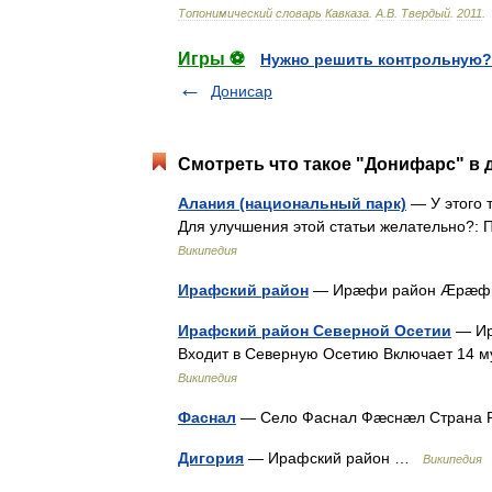
Топонимический
словарь
Кавказа
.
А
.
В
.
Твердый
.
2011
.
Игры ⚽
Нужно решить контрольную?
Донисар
Смотреть что такое "Донифарс" в 
Алания (национальный парк)
— У этого 
Для улучшения этой статьи желательно?:
Википедия
Ирафский район
— Ирæфи район Æрæфы
Ирафский район Северной Осетии
— Ир
Входит в Северную Осетию Включает 14 
Википедия
Фаснал
— Село Фаснал Фæснæл Страна
Дигория
— Ирафский район …
Википедия