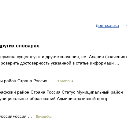
Дон-кхашка
других словарях:
термина существуют и другие значения, см. Алания (значения).
 Проверить достоверность указанной в статье информаци …
 район Страна Россия …
Википедия
афский район Страна Россия Статус Муниципальный район
муниципальных образований Административный центр …
 РоссияРоссия …
Википедия