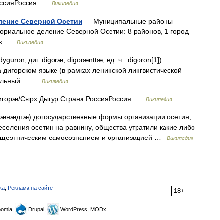
РоссияРоссия …
Википедия
ление Северной Осетии
— Муниципальные районы
ориальное деление Северной Осетии: 8 районов, 1 город
каз …
Википедия
dyguron, диг. digoræ, digorænttæ; ед. ч. digoron[1])
а дигорском языке (в рамках ленинской лингвистической
отдельный… …
Википедия
Дигорæ/Сырх Дыгур Страна РоссияРоссия …
Википедия
сæнæдтæ) догосударственные формы организации осетин,
селения осетин на равнину, общества утратили какие либо
общеэтническим самосознанием и организацией …
Википедия
ка
,
Реклама на сайте
18+
omla,
Drupal,
WordPress, MODx.